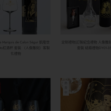
Marquis de Calon Ségur 凱隆世
定制禮物|訂製紀念禮物 人像雕
alto紅酒杯 套裝 （人像雕刻）客製
套裝 結婚禮物DY01-3
化禮物
熱
賣
中