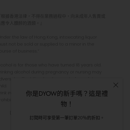
『根據香港法律，不得在業務過程中，向未成年人售賣或
供應令人醺醉的酒類。』
Under the law of Hong Kong, intoxicating liquor
ust not be sold or supplied to a minor in the
ourse of business.”
lcohol is for those who have turned 18 years old.
rinking alcohol during pregnancy or nursing may
dversely affect the development of your fetus or
hild.
你是DYOW的新手嗎？這是禮
rink in moderation. Drinking and driving is
rohibited by law.
物！
訂閱時可享受第一筆訂單20％的折扣。