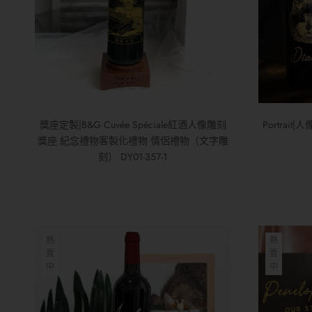
獎座定製|B&G Cuvée Spéciale紅酒人像雕刻
Portra
獎座 紀念禮物客製化禮物 情侶禮物（文字雕
刻） DY01-357-1
熱
熱
賣
賣
中
中