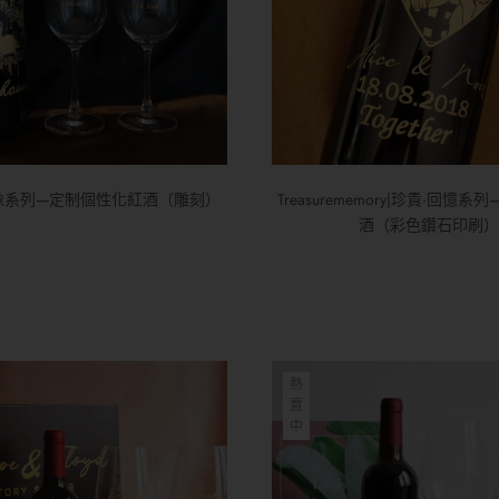
it|人像系列—定制個性化紅酒（雕刻）
Treasurememory|珍貴·回憶
酒（彩色鑽石印刷）
熱
賣
中