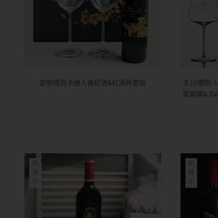
定制情侶卡通人像紅酒&紅酒杯套裝
生日禮物| Le 
家副牌& Z
熱
熱
賣
賣
中
中