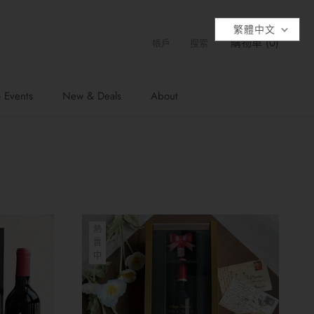
繁體中文
購物車 (
0
)
帳戶
搜索
 Events
New & Deals
About
熱
賣
中