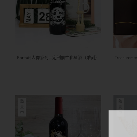
Portrait|人像系列—定制個性化紅酒（雕刻）
Treasur
熱
熱
賣
賣
中
中