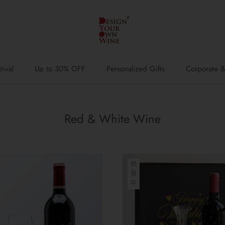
ival
Up to 30% OFF
Personalized Gifts
Corporate &
ival
Up to 30% OFF
Red & White Wine
熱
賣
中