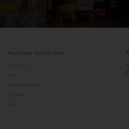
About Design Your Own Wine
Our Story
Press
Job Opportunity
Site Map
Blog