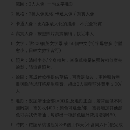
範圍：2人人像+一句文字雕刻
風格：2種人像風格: 卡通人像 / 寫實人像
卡通人像：更Q版放大化的描繪，不完全寫實
寫實人像：按照照片寫實描繪，接近本人
文字：限200個英文字母 或 50個中文字( 字母愈多 字體
愈小，日韓文數字皆可)
照片：清晰半身/全身相片，肖像草稿是依照片相似度去
繪製，請慎選照片。
繪圖：完成付款後提供草稿，可微調修改，更換照片重
畫與臨時退訂將產生稿費。超出2人圖稿額外費用 $100/
人
雕刻：默認清除全部LABEL以及雕刻正面，若背面做不同
圖雕刻，需另收$100；顏色可選金/銀，需要增加其他顏
色可與我們溝通，每超出一種顏色額外費用增加$50。
時間：確認草稿後起算3-5個工作天(不含周六日)後完成