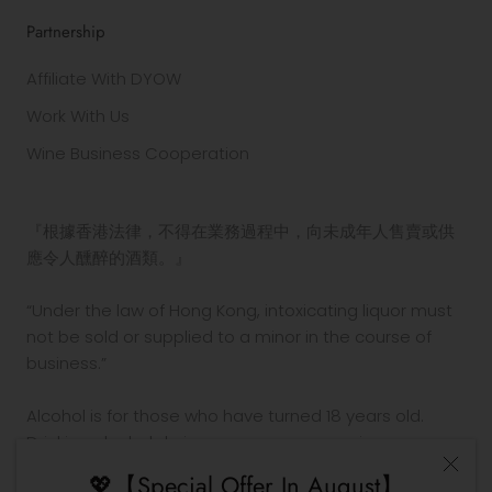
Partnership
Affiliate With DYOW
Work With Us
Wine Business Cooperation
『根據香港法律，不得在業務過程中，向未成年人售賣或供
應令人醺醉的酒類。』
“Under the law of Hong Kong, intoxicating liquor must
not be sold or supplied to a minor in the course of
business.”
Alcohol is for those who have turned 18 years old.
Drinking alcohol during pregnancy or nursing may
adversely affect the development of your fetus or
💖【Special Offer In August】