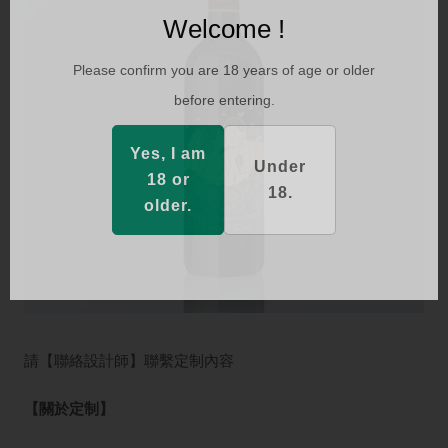
Welcome !
Please confirm you are 18 years of age or older
before entering.
Yes, I am
Under
18 or
18.
older.
請【聯絡設計師】聯繫定制內容
【關於定制】