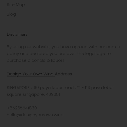
Site Map
Blog
Disclaimers
By using our website, you have agreed with our cookie
policy and declared you are over the legal age to
purchase alcohols & liquors.
Design Your Own Wine
Address
SINGAPORE：60 paya lebar road #11 - 53 paya lebar
square singapore, 409051
+85265541830
hello@designyourown.wine