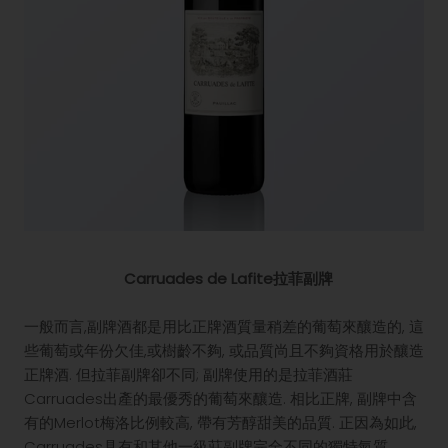
Carruades de Lafite拉菲副牌
一般而言,副牌酒都是用比正牌酒質量稍差的葡萄來釀造的, 這
些葡萄或年份欠佳,或樹齡不夠, 或品質尚且不夠資格用於釀造
正牌酒. 但拉菲副牌卻不同; 副牌使用的是拉菲酒莊
Carruades出產的最優秀的葡萄來釀造. 相比正牌, 副牌中含
有的Merlot梅洛比例較高, 帶有芳醇甜美的品質. 正因為如此,
Carruades具有和其他一級莊副牌完全不同的獨特氣質.