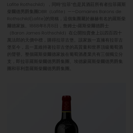
Lafite Rothschild），同時“拉菲”也是其酒莊所有者拉菲羅斯
柴爾德男爵集團DBR（Lafite）——Domaines Barons de
Rothschild(Lafite)的簡稱，這個集團屬於赫赫有名的羅斯柴
爾德家族。1868年8月8日，詹姆士•羅斯柴爾德爵士
（Baron James Rothschild）在公開拍賣會上以四百四十
萬法郎的天價中標，購得拉菲古堡。該家族一直擁有拉菲古
堡至今，且一直維持著拉菲古堡的高質量和世界頂級葡萄酒
的聲譽。整個羅斯柴爾德家族在葡萄酒產業共有三個獨立分
支，即拉菲羅斯柴爾德男爵集團、埃德蒙羅斯柴爾德男爵集
團和菲利普羅斯柴爾德男爵集團。