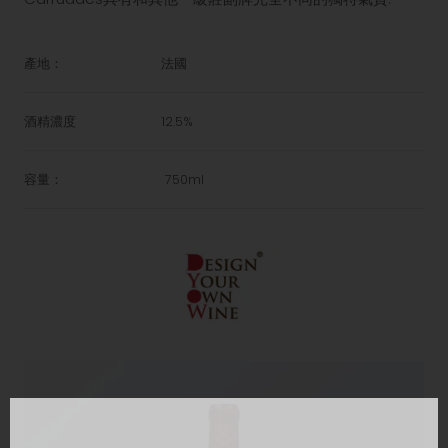
產地：
法國
酒精濃度
12.5%
容量：
750ml