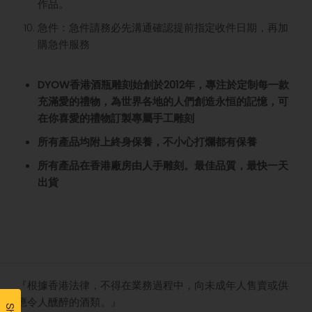
作品。
急件：急件請務必先溝通確認提前指定收件日期，再加
購急件服務
DYOW香港酒瓶雕刻始創於2012年，專注於定制每一款
充滿愛的禮物️，為世界各地的人們創造永恒的記憶，可
在你喜愛的禮物訂製專屬手工雕刻
所有產品均附上終身保養，不小心打爛都有保養
所有產品在香港廠房由人手雕刻。最佳品質，最快一天
出貨
『根據香港法律，不得在業務過程中，向未成年人售賣或供
應令人醺醉的酒類。』